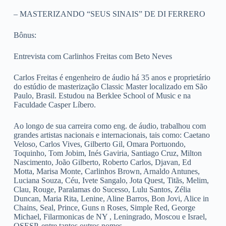
– MASTERIZANDO “SEUS SINAIS” DE DI FERRERO
Bônus:
Entrevista com Carlinhos Freitas com Beto Neves
Carlos Freitas é engenheiro de áudio há 35 anos e proprietário
do estúdio de masterização Classic Master localizado em São
Paulo, Brasil. Estudou na Berklee School of Music e na
Faculdade Casper Líbero.
Ao longo de sua carreira como eng. de áudio, trabalhou com
grandes artistas nacionais e internacionais, tais como: Caetano
Veloso, Carlos Vives, Gilberto Gil, Omara Portuondo,
Toquinho, Tom Jobim, Inés Gaviria, Santiago Cruz, Milton
Nascimento, João Gilberto, Roberto Carlos, Djavan, Ed
Motta, Marisa Monte, Carlinhos Brown, Arnaldo Antunes,
Luciana Souza, Céu, Ivete Sangalo, Jota Quest, Titãs, Melim,
Clau, Rouge, Paralamas do Sucesso, Lulu Santos, Zélia
Duncan, Maria Rita, Lenine, Aline Barros, Bon Jovi, Alice in
Chains, Seal, Prince, Guns n Roses, Simple Red, George
Michael, Filarmonicas de NY , Leningrado, Moscou e Israel,
OSESP, entre tantos outros nomes.